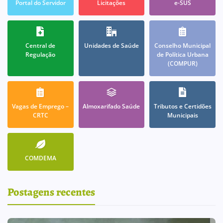
Portal do Servidor
Licitações
e-SUS
Central de
Unidades de Saúde
Conselho Municipal
Regulação
de Política Urbana
(COMPUR)
Vagas de Emprego –
Almoxarifado Saúde
Tributos e Certidões
CRTC
Municipais
COMDEMA
Postagens recentes