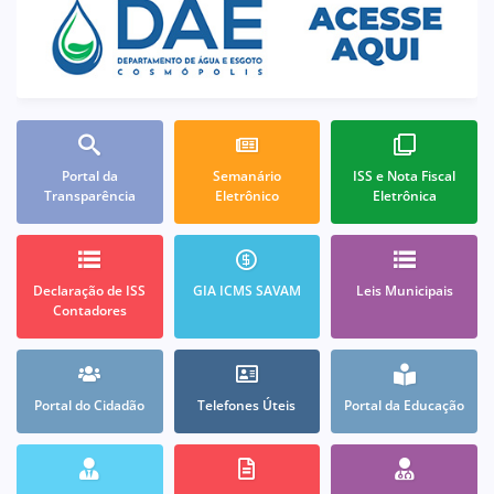
Portal da
Semanário
ISS e Nota Fiscal
Transparência
Eletrônico
Eletrônica
Declaração de ISS
GIA ICMS SAVAM
Leis Municipais
Contadores
Portal do Cidadão
Telefones Úteis
Portal da Educação