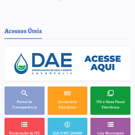
Acessos Úteis
Portal da
Semanário
ISS e Nota Fiscal
Transparência
Eletrônico
Eletrônica
Declaração de ISS
GIA ICMS SAVAM
Leis Municipais